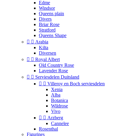
Edme
Windsor
Queens plain
Divers
Briar Rose
Stratford
Queens Shape


Arabia
Kilta
Diversen


Royal Albert
Old Country Rose
Lavender Rose


Serviesdelen Duitsland


Villeroy en Boch serviesdelen
Xenia
Alba
Botanica
Wildrose
Vivo


Arzberg
Cannelee
Rosenthal
Figurines