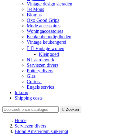
Vintage design sieraden
Jet Mous
Blomus
Oxo Good Grips
Mode accessoires
Woningaccessoires
Keukenbenodigdheden
Vintage keukengerei


Vintage wonen
Kleingoed
NL aardewerk
Serviezen divers
Pottery divers
Glas
Curiosa
Engels servies
Inkoop
Shipping costs

Zoeken
Home
Serviezen divers
Blond Amsterdam suikerpot