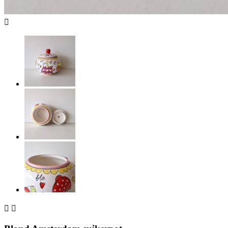


