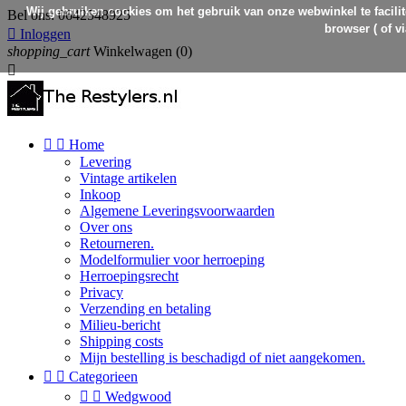
Wij gebruiken cookies om het gebruik van onze webwinkel te facilit
Bel ons:
0642548925
browser ( of v

Inloggen
shopping_cart
Winkelwagen
(0)



Home
Levering
Vintage artikelen
Inkoop
Algemene Leveringsvoorwaarden
Over ons
Retourneren.
Modelformulier voor herroeping
Herroepingsrecht
Privacy
Verzending en betaling
Milieu-bericht
Shipping costs
Mijn bestelling is beschadigd of niet aangekomen.


Categorieen


Wedgwood