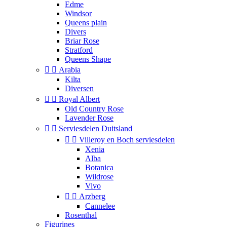
Edme
Windsor
Queens plain
Divers
Briar Rose
Stratford
Queens Shape


Arabia
Kilta
Diversen


Royal Albert
Old Country Rose
Lavender Rose


Serviesdelen Duitsland


Villeroy en Boch serviesdelen
Xenia
Alba
Botanica
Wildrose
Vivo


Arzberg
Cannelee
Rosenthal
Figurines