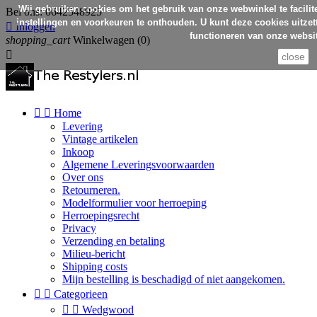
Wij gebruiken cookies om het gebruik van onze webwinkel te facilit
Bel ons:
0642548925
instellingen en voorkeuren te onthouden. U kunt deze cookies uitzett

Inloggen
functioneren van onze websit
shopping_cart
Winkelwagen
(0)

close


Home
Levering
Vintage artikelen
Inkoop
Algemene Leveringsvoorwaarden
Over ons
Retourneren.
Modelformulier voor herroeping
Herroepingsrecht
Privacy
Verzending en betaling
Milieu-bericht
Shipping costs
Mijn bestelling is beschadigd of niet aangekomen.


Categorieen


Wedgwood