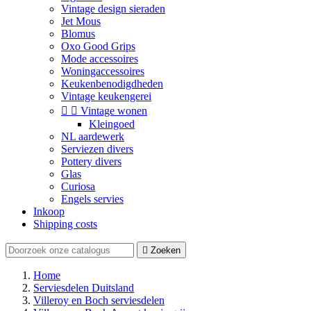
Vintage design sieraden
Jet Mous
Blomus
Oxo Good Grips
Mode accessoires
Woningaccessoires
Keukenbenodigdheden
Vintage keukengerei


Vintage wonen
Kleingoed
NL aardewerk
Serviezen divers
Pottery divers
Glas
Curiosa
Engels servies
Inkoop
Shipping costs

Zoeken
Home
Serviesdelen Duitsland
Villeroy en Boch serviesdelen