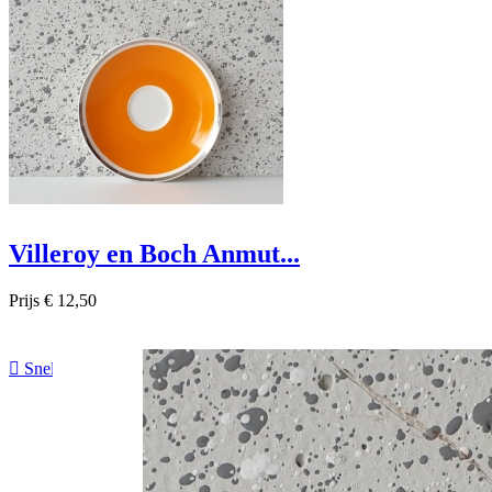
Villeroy en Boch Anmut...
Prijs
€ 12,50

Snel bekijken