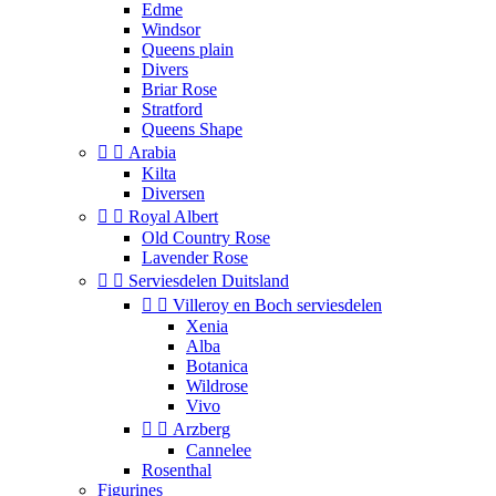
Edme
Windsor
Queens plain
Divers
Briar Rose
Stratford
Queens Shape


Arabia
Kilta
Diversen


Royal Albert
Old Country Rose
Lavender Rose


Serviesdelen Duitsland


Villeroy en Boch serviesdelen
Xenia
Alba
Botanica
Wildrose
Vivo


Arzberg
Cannelee
Rosenthal
Figurines