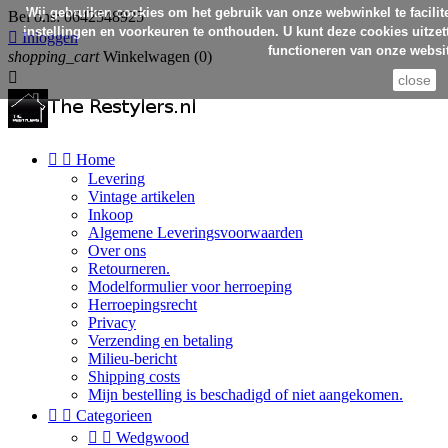
Wij gebruiken cookies om het gebruik van onze webwinkel te facilit
Bel ons:
0642548925
instellingen en voorkeuren te onthouden. U kunt deze cookies uitzett

Inloggen
functioneren van onze websit
shopping_cart
Winkelwagen
(0)

close


Home
Levering
Vintage artikelen
Inkoop
Algemene Leveringsvoorwaarden
Over ons
Retourneren.
Modelformulier voor herroeping
Herroepingsrecht
Privacy
Verzending en betaling
Milieu-bericht
Shipping costs
Mijn bestelling is beschadigd of niet aangekomen.


Categorieen


Wedgwood