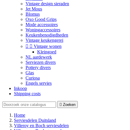
Vintage design sieraden
Jet Mous
Blomus
Oxo Good Grips
Mode accessoires
Woningaccessoires
Keukenbenodigdheden
Vintage keukengerei


Vintage wonen
Kleingoed
NL aardewerk
Serviezen divers
Pottery divers
Glas
Curiosa
Engels servies
Inkoop
Shipping costs

Zoeken
Home
Serviesdelen Duitsland
Villeroy en Boch serviesdelen