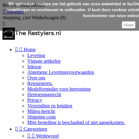
Wij gebruiken cookies om het gebruik van onze webwinkel te facilit
Bel ons:
0642548925
instellingen en voorkeuren te onthouden. U kunt deze cookies uitzett

Inloggen
functioneren van onze websit
shopping_cart
Winkelwagen
(0)

close


Home
Levering
Vintage artikelen
Inkoop
Algemene Leveringsvoorwaarden
Over ons
Retourneren.
Modelformulier voor herroeping
Herroepingsrecht
Privacy
Verzending en betaling
Milieu-bericht
Shipping costs
Mijn bestelling is beschadigd of niet aangekomen.


Categorieen


Wedgwood