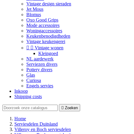
Vintage design sieraden
Jet Mous
Blomus
Oxo Good Grips
Mode accessoires
Woningaccessoires
Keukenbenodigdheden
Vintage keukengerei


Vintage wonen
Kleingoed
NL aardewerk
Serviezen divers
Pottery divers
Glas
Curiosa
Engels servies
Inkoop
Shipping costs

Zoeken
Home
Serviesdelen Duitsland
Villeroy en Boch serviesdelen