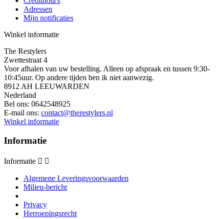
Creditnota's
Adressen
Mijn notificaties
Winkel informatie
The Restylers
Zwettestraat 4
Voor afhalen van uw bestelling. Alleen op afspraak en tussen 9:30-
10:45uur. Op andere tijden ben ik niet aanwezig.
8912 AH LEEUWARDEN
Nederland
Bel ons:
0642548925
E-mail ons:
contact@therestylers.nl
Winkel informatie
Informatie
Informatie


Algemene Leveringsvoorwaarden
Milieu-bericht
Privacy
Herroepingsrecht