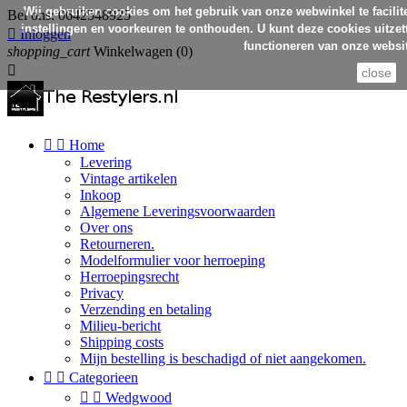
Wij gebruiken cookies om het gebruik van onze webwinkel te facilit
Bel ons:
0642548925
instellingen en voorkeuren te onthouden. U kunt deze cookies uitzett

Inloggen
functioneren van onze websit
shopping_cart
Winkelwagen
(0)

close


Home
Levering
Vintage artikelen
Inkoop
Algemene Leveringsvoorwaarden
Over ons
Retourneren.
Modelformulier voor herroeping
Herroepingsrecht
Privacy
Verzending en betaling
Milieu-bericht
Shipping costs
Mijn bestelling is beschadigd of niet aangekomen.


Categorieen


Wedgwood