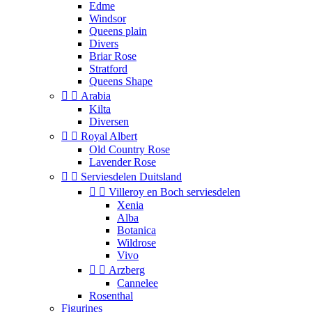
Edme
Windsor
Queens plain
Divers
Briar Rose
Stratford
Queens Shape


Arabia
Kilta
Diversen


Royal Albert
Old Country Rose
Lavender Rose


Serviesdelen Duitsland


Villeroy en Boch serviesdelen
Xenia
Alba
Botanica
Wildrose
Vivo


Arzberg
Cannelee
Rosenthal
Figurines