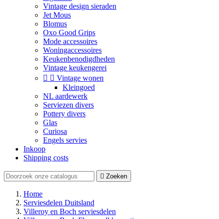
Vintage design sieraden
Jet Mous
Blomus
Oxo Good Grips
Mode accessoires
Woningaccessoires
Keukenbenodigdheden
Vintage keukengerei


Vintage wonen
Kleingoed
NL aardewerk
Serviezen divers
Pottery divers
Glas
Curiosa
Engels servies
Inkoop
Shipping costs

Zoeken
Home
Serviesdelen Duitsland
Villeroy en Boch serviesdelen