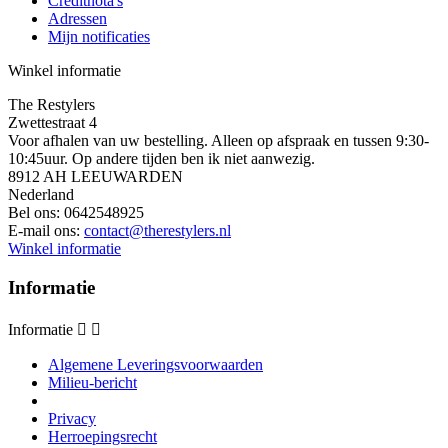
Creditnota's
Adressen
Mijn notificaties
Winkel informatie
The Restylers
Zwettestraat 4
Voor afhalen van uw bestelling. Alleen op afspraak en tussen 9:30-
10:45uur. Op andere tijden ben ik niet aanwezig.
8912 AH LEEUWARDEN
Nederland
Bel ons:
0642548925
E-mail ons:
contact@therestylers.nl
Winkel informatie
Informatie
Informatie


Algemene Leveringsvoorwaarden
Milieu-bericht
Privacy
Herroepingsrecht