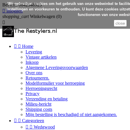
Wij gebruiken cookies om het gebruik van onze webwinkel te facilit
Bel ons:
0642548925
instellingen en voorkeuren te onthouden. U kunt deze cookies uitzett

Inloggen
functioneren van onze websit
shopping_cart
Winkelwagen
(0)

close


Home
Levering
Vintage artikelen
Inkoop
Algemene Leveringsvoorwaarden
Over ons
Retourneren.
Modelformulier voor herroeping
Herroepingsrecht
Privacy
Verzending en betaling
Milieu-bericht
Shipping costs
Mijn bestelling is beschadigd of niet aangekomen.


Categorieen


Wedgwood