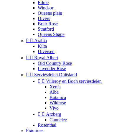
Edme
Windsor
Queens plain
Divers
Briar Rose
Stratford
Queens Shape


Arabia
Kilta
Diversen


Royal Albert
Old Country Rose
Lavender Rose


Serviesdelen Duitsland


Villeroy en Boch serviesdelen
Xenia
Alba
Botanica
Wildrose
Vivo


Arzberg
Cannelee
Rosenthal
Figurines