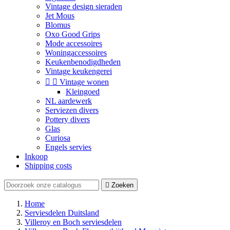
Vintage design sieraden
Jet Mous
Blomus
Oxo Good Grips
Mode accessoires
Woningaccessoires
Keukenbenodigdheden
Vintage keukengerei


Vintage wonen
Kleingoed
NL aardewerk
Serviezen divers
Pottery divers
Glas
Curiosa
Engels servies
Inkoop
Shipping costs

Zoeken
Home
Serviesdelen Duitsland
Villeroy en Boch serviesdelen