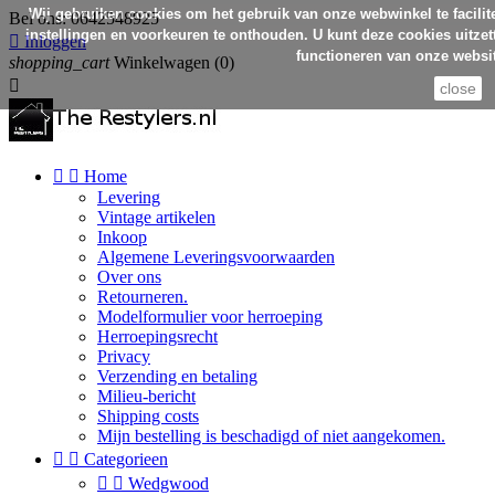
Wij gebruiken cookies om het gebruik van onze webwinkel te facilit
Bel ons:
0642548925
instellingen en voorkeuren te onthouden. U kunt deze cookies uitzett

Inloggen
functioneren van onze websit
shopping_cart
Winkelwagen
(0)

close


Home
Levering
Vintage artikelen
Inkoop
Algemene Leveringsvoorwaarden
Over ons
Retourneren.
Modelformulier voor herroeping
Herroepingsrecht
Privacy
Verzending en betaling
Milieu-bericht
Shipping costs
Mijn bestelling is beschadigd of niet aangekomen.


Categorieen


Wedgwood