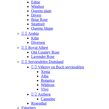
Edme
Windsor
Queens plain
Divers
Briar Rose
Stratford
Queens Shape


Arabia
Kilta
Diversen


Royal Albert
Old Country Rose
Lavender Rose


Serviesdelen Duitsland


Villeroy en Boch serviesdelen
Xenia
Alba
Botanica
Wildrose
Vivo


Arzberg
Cannelee
Rosenthal
Figurines