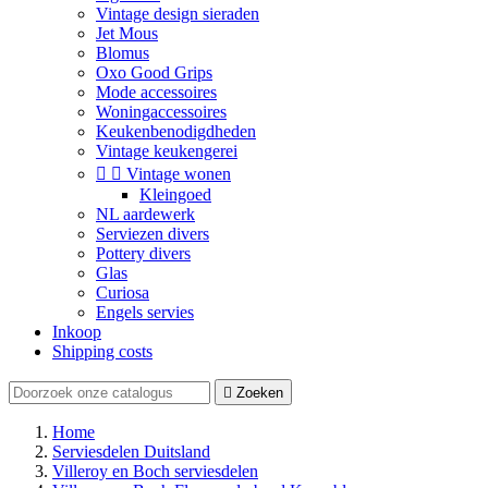
Vintage design sieraden
Jet Mous
Blomus
Oxo Good Grips
Mode accessoires
Woningaccessoires
Keukenbenodigdheden
Vintage keukengerei


Vintage wonen
Kleingoed
NL aardewerk
Serviezen divers
Pottery divers
Glas
Curiosa
Engels servies
Inkoop
Shipping costs

Zoeken
Home
Serviesdelen Duitsland
Villeroy en Boch serviesdelen