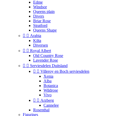
Edme
Windsor
Queens plain
Divers
Briar Rose
Stratford
Queens Shape


Arabia
Kilta
Diversen


Royal Albert
Old Country Rose
Lavender Rose


Serviesdelen Duitsland


Villeroy en Boch serviesdelen
Xenia
Alba
Botanica
Wildrose
Vivo


Arzberg
Cannelee
Rosenthal
Figurines