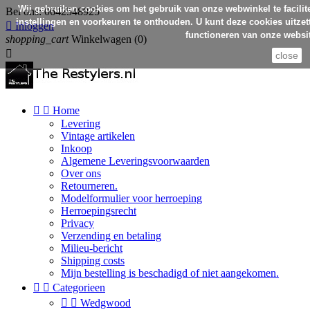
Wij gebruiken cookies om het gebruik van onze webwinkel te facilit
Bel ons:
0642548925
instellingen en voorkeuren te onthouden. U kunt deze cookies uitzett

Inloggen
functioneren van onze websit
shopping_cart
Winkelwagen
(0)

close


Home
Levering
Vintage artikelen
Inkoop
Algemene Leveringsvoorwaarden
Over ons
Retourneren.
Modelformulier voor herroeping
Herroepingsrecht
Privacy
Verzending en betaling
Milieu-bericht
Shipping costs
Mijn bestelling is beschadigd of niet aangekomen.


Categorieen


Wedgwood