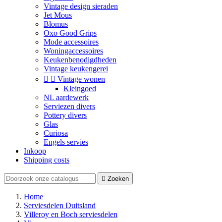
Vintage design sieraden
Jet Mous
Blomus
Oxo Good Grips
Mode accessoires
Woningaccessoires
Keukenbenodigdheden
Vintage keukengerei


Vintage wonen
Kleingoed
NL aardewerk
Serviezen divers
Pottery divers
Glas
Curiosa
Engels servies
Inkoop
Shipping costs

Zoeken
Home
Serviesdelen Duitsland
Villeroy en Boch serviesdelen