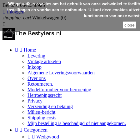
Wij gebruiken cookies om het gebruik van onze webwinkel te facilit
Bel ons:
0642548925
instellingen en voorkeuren te onthouden. U kunt deze cookies uitzett

Inloggen
functioneren van onze websit
shopping_cart
Winkelwagen
(0)

close


Home
Levering
Vintage artikelen
Inkoop
Algemene Leveringsvoorwaarden
Over ons
Retourneren.
Modelformulier voor herroeping
Herroepingsrecht
Privacy
Verzending en betaling
Milieu-bericht
Shipping costs
Mijn bestelling is beschadigd of niet aangekomen.


Categorieen


Wedgwood