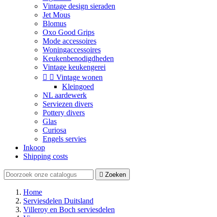
Vintage design sieraden
Jet Mous
Blomus
Oxo Good Grips
Mode accessoires
Woningaccessoires
Keukenbenodigdheden
Vintage keukengerei


Vintage wonen
Kleingoed
NL aardewerk
Serviezen divers
Pottery divers
Glas
Curiosa
Engels servies
Inkoop
Shipping costs

Zoeken
Home
Serviesdelen Duitsland
Villeroy en Boch serviesdelen