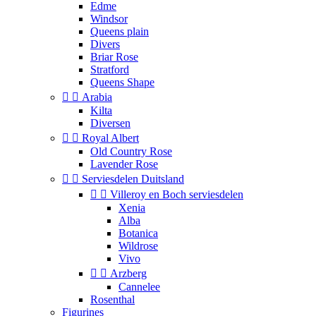
Edme
Windsor
Queens plain
Divers
Briar Rose
Stratford
Queens Shape


Arabia
Kilta
Diversen


Royal Albert
Old Country Rose
Lavender Rose


Serviesdelen Duitsland


Villeroy en Boch serviesdelen
Xenia
Alba
Botanica
Wildrose
Vivo


Arzberg
Cannelee
Rosenthal
Figurines