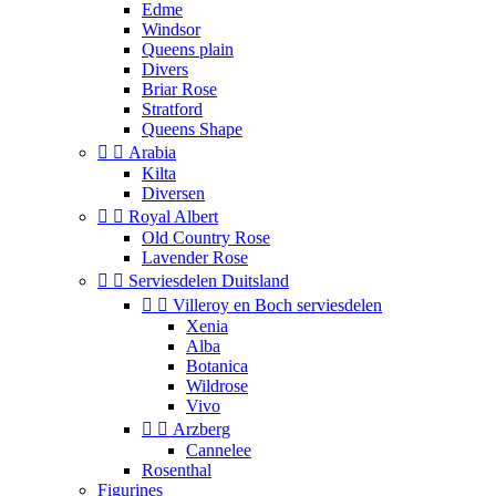
Edme
Windsor
Queens plain
Divers
Briar Rose
Stratford
Queens Shape


Arabia
Kilta
Diversen


Royal Albert
Old Country Rose
Lavender Rose


Serviesdelen Duitsland


Villeroy en Boch serviesdelen
Xenia
Alba
Botanica
Wildrose
Vivo


Arzberg
Cannelee
Rosenthal
Figurines