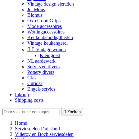
Vintage design sieraden
Jet Mous
Blomus
Oxo Good Grips
Mode accessoires
Woningaccessoires
Keukenbenodigdheden
Vintage keukengerei


Vintage wonen
Kleingoed
NL aardewerk
Serviezen divers
Pottery divers
Glas
Curiosa
Engels servies
Inkoop
Shipping costs

Zoeken
Home
Serviesdelen Duitsland
Villeroy en Boch serviesdelen