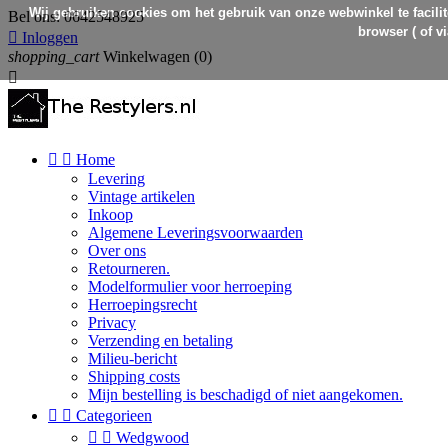
Wij gebruiken cookies om het gebruik van onze webwinkel te facilit
Bel ons:
0642548925
browser ( of v

Inloggen
shopping_cart
Winkelwagen
(0)



Home
Levering
Vintage artikelen
Inkoop
Algemene Leveringsvoorwaarden
Over ons
Retourneren.
Modelformulier voor herroeping
Herroepingsrecht
Privacy
Verzending en betaling
Milieu-bericht
Shipping costs
Mijn bestelling is beschadigd of niet aangekomen.


Categorieen


Wedgwood