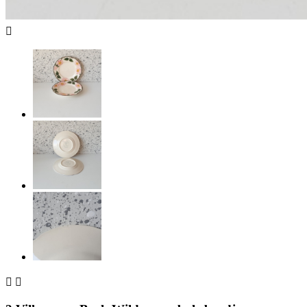


