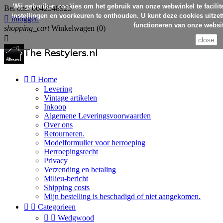
Wij gebruiken cookies om het gebruik van onze webwinkel te facilit
Bel ons:
0642548925
instellingen en voorkeuren te onthouden. U kunt deze cookies uitzett

Inloggen
functioneren van onze websit
shopping_cart
Winkelwagen
(0)

close


Home
Levering
Vintage artikelen
Inkoop
Algemene Leveringsvoorwaarden
Over ons
Retourneren.
Modelformulier voor herroeping
Herroepingsrecht
Privacy
Verzending en betaling
Milieu-bericht
Shipping costs
Mijn bestelling is beschadigd of niet aangekomen.


Categorieen


Wedgwood