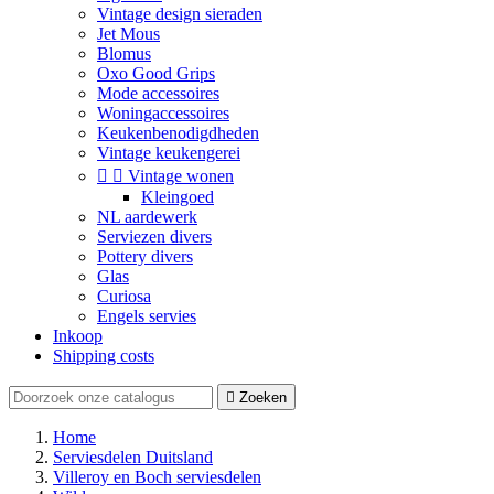
Vintage design sieraden
Jet Mous
Blomus
Oxo Good Grips
Mode accessoires
Woningaccessoires
Keukenbenodigdheden
Vintage keukengerei


Vintage wonen
Kleingoed
NL aardewerk
Serviezen divers
Pottery divers
Glas
Curiosa
Engels servies
Inkoop
Shipping costs

Zoeken
Home
Serviesdelen Duitsland
Villeroy en Boch serviesdelen