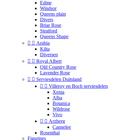
Edme
Windsor
Queens plain
Divers
Briar Rose
Stratford
Queens Shape


Arabia
Kilta
Diversen


Royal Albert
Old Country Rose
Lavender Rose


Serviesdelen Duitsland


Villeroy en Boch serviesdelen
Xenia
Alba
Botanica
Wildrose
Vivo


Arzberg
Cannelee
Rosenthal
Figurines