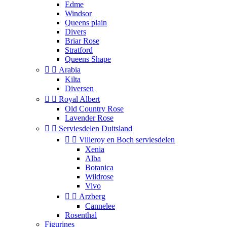
Edme
Windsor
Queens plain
Divers
Briar Rose
Stratford
Queens Shape


Arabia
Kilta
Diversen


Royal Albert
Old Country Rose
Lavender Rose


Serviesdelen Duitsland


Villeroy en Boch serviesdelen
Xenia
Alba
Botanica
Wildrose
Vivo


Arzberg
Cannelee
Rosenthal
Figurines