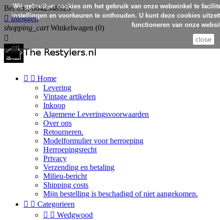
Wij gebruiken cookies om het gebruik van onze webwinkel te facilit
Bel ons:
0642548925
instellingen en voorkeuren te onthouden. U kunt deze cookies uitzett

Inloggen
functioneren van onze websit
shopping_cart
Winkelwagen
(0)

close


Home
Levering
Vintage artikelen
Inkoop
Algemene Leveringsvoorwaarden
Over ons
Retourneren.
Modelformulier voor herroeping
Herroepingsrecht
Privacy
Verzending en betaling
Milieu-bericht
Shipping costs
Mijn bestelling is beschadigd of niet aangekomen.


Categorieen


Wedgwood