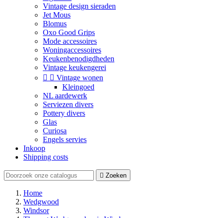
Vintage design sieraden
Jet Mous
Blomus
Oxo Good Grips
Mode accessoires
Woningaccessoires
Keukenbenodigdheden
Vintage keukengerei


Vintage wonen
Kleingoed
NL aardewerk
Serviezen divers
Pottery divers
Glas
Curiosa
Engels servies
Inkoop
Shipping costs

Zoeken
Home
Wedgwood
Windsor