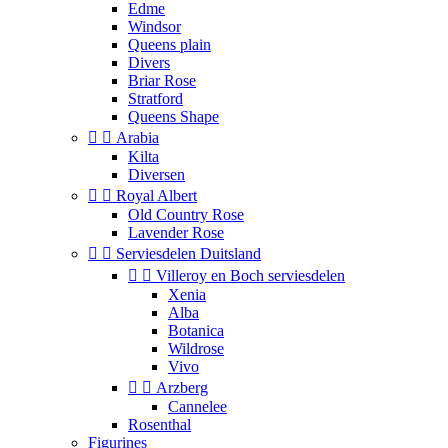
Edme
Windsor
Queens plain
Divers
Briar Rose
Stratford
Queens Shape


Arabia
Kilta
Diversen


Royal Albert
Old Country Rose
Lavender Rose


Serviesdelen Duitsland


Villeroy en Boch serviesdelen
Xenia
Alba
Botanica
Wildrose
Vivo


Arzberg
Cannelee
Rosenthal
Figurines