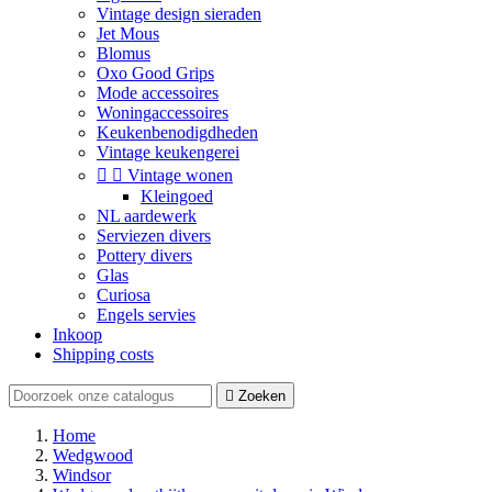
Vintage design sieraden
Jet Mous
Blomus
Oxo Good Grips
Mode accessoires
Woningaccessoires
Keukenbenodigdheden
Vintage keukengerei


Vintage wonen
Kleingoed
NL aardewerk
Serviezen divers
Pottery divers
Glas
Curiosa
Engels servies
Inkoop
Shipping costs

Zoeken
Home
Wedgwood
Windsor