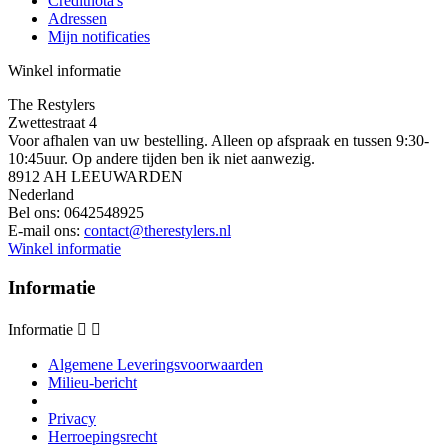
Creditnota's
Adressen
Mijn notificaties
Winkel informatie
The Restylers
Zwettestraat 4
Voor afhalen van uw bestelling. Alleen op afspraak en tussen 9:30-
10:45uur. Op andere tijden ben ik niet aanwezig.
8912 AH LEEUWARDEN
Nederland
Bel ons:
0642548925
E-mail ons:
contact@therestylers.nl
Winkel informatie
Informatie
Informatie


Algemene Leveringsvoorwaarden
Milieu-bericht
Privacy
Herroepingsrecht