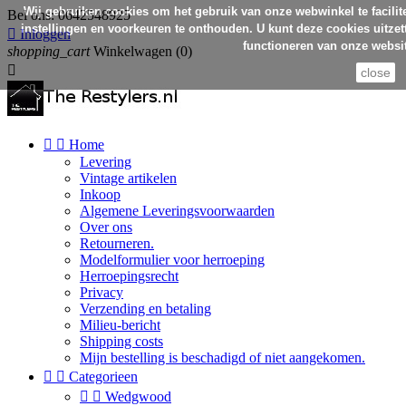
Wij gebruiken cookies om het gebruik van onze webwinkel te facilit
Bel ons:
0642548925
instellingen en voorkeuren te onthouden. U kunt deze cookies uitzett

Inloggen
functioneren van onze websit
shopping_cart
Winkelwagen
(0)

close


Home
Levering
Vintage artikelen
Inkoop
Algemene Leveringsvoorwaarden
Over ons
Retourneren.
Modelformulier voor herroeping
Herroepingsrecht
Privacy
Verzending en betaling
Milieu-bericht
Shipping costs
Mijn bestelling is beschadigd of niet aangekomen.


Categorieen


Wedgwood