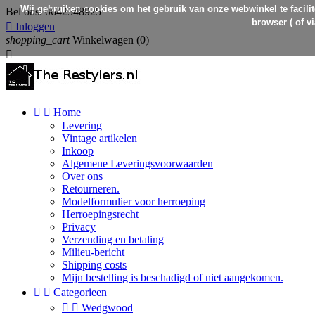
Wij gebruiken cookies om het gebruik van onze webwinkel te facilit
Bel ons:
0642548925
browser ( of v

Inloggen
shopping_cart
Winkelwagen
(0)



Home
Levering
Vintage artikelen
Inkoop
Algemene Leveringsvoorwaarden
Over ons
Retourneren.
Modelformulier voor herroeping
Herroepingsrecht
Privacy
Verzending en betaling
Milieu-bericht
Shipping costs
Mijn bestelling is beschadigd of niet aangekomen.


Categorieen


Wedgwood