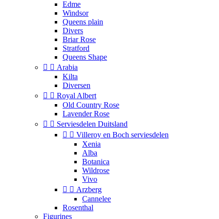
Edme
Windsor
Queens plain
Divers
Briar Rose
Stratford
Queens Shape


Arabia
Kilta
Diversen


Royal Albert
Old Country Rose
Lavender Rose


Serviesdelen Duitsland


Villeroy en Boch serviesdelen
Xenia
Alba
Botanica
Wildrose
Vivo


Arzberg
Cannelee
Rosenthal
Figurines