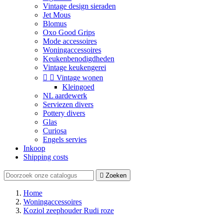
Vintage design sieraden
Jet Mous
Blomus
Oxo Good Grips
Mode accessoires
Woningaccessoires
Keukenbenodigdheden
Vintage keukengerei


Vintage wonen
Kleingoed
NL aardewerk
Serviezen divers
Pottery divers
Glas
Curiosa
Engels servies
Inkoop
Shipping costs

Zoeken
Home
Woningaccessoires
Koziol zeephouder Rudi roze