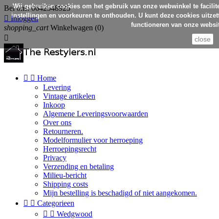
Wij gebruiken cookies om het gebruik van onze webwinkel te facilit
Bel ons:
0642548925
instellingen en voorkeuren te onthouden. U kunt deze cookies uitzett

Inloggen
functioneren van onze websit
shopping_cart
Winkelwagen
(0)

close


Home
Levering
Vintage artikelen
Inkoop
Algemene Leveringsvoorwaarden
Over ons
Retourneren.
Modelformulier voor herroeping
Herroepingsrecht
Privacy
Verzending en betaling
Milieu-bericht
Shipping costs
Mijn bestelling is beschadigd of niet aangekomen.


Categorieen


Wedgwood