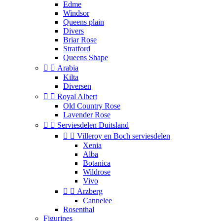
Edme
Windsor
Queens plain
Divers
Briar Rose
Stratford
Queens Shape


Arabia
Kilta
Diversen


Royal Albert
Old Country Rose
Lavender Rose


Serviesdelen Duitsland


Villeroy en Boch serviesdelen
Xenia
Alba
Botanica
Wildrose
Vivo


Arzberg
Cannelee
Rosenthal
Figurines