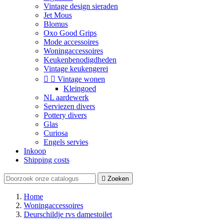
Vintage design sieraden
Jet Mous
Blomus
Oxo Good Grips
Mode accessoires
Woningaccessoires
Keukenbenodigdheden
Vintage keukengerei


Vintage wonen
Kleingoed
NL aardewerk
Serviezen divers
Pottery divers
Glas
Curiosa
Engels servies
Inkoop
Shipping costs

Zoeken
Home
Woningaccessoires
Deurschildje rvs damestoilet