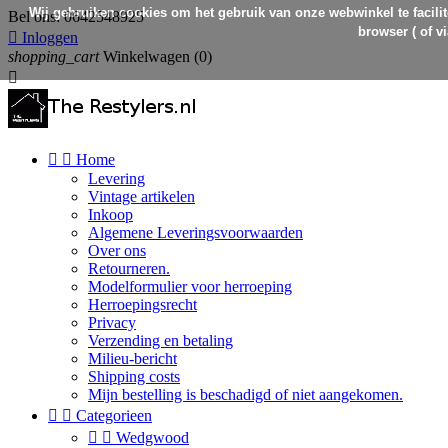
Wij gebruiken cookies om het gebruik van onze webwinkel te facilit
Bel ons:
0642548925
browser ( of v

Inloggen
shopping_cart
Winkelwagen
(0)



Home
Levering
Vintage artikelen
Inkoop
Algemene Leveringsvoorwaarden
Over ons
Retourneren.
Modelformulier voor herroeping
Herroepingsrecht
Privacy
Verzending en betaling
Milieu-bericht
Shipping costs
Mijn bestelling is beschadigd of niet aangekomen.


Categorieen


Wedgwood