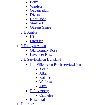
Edme
Windsor
Queens plain
Divers
Briar Rose
Stratford
Queens Shape


Arabia
Kilta
Diversen


Royal Albert
Old Country Rose
Lavender Rose


Serviesdelen Duitsland


Villeroy en Boch serviesdelen
Xenia
Alba
Botanica
Wildrose
Vivo


Arzberg
Cannelee
Rosenthal
Figurines