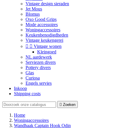
Vintage design sieraden
Jet Mous
Blomus
Oxo Good Grips
Mode accessoires
Woningaccessoires
Keukenbenodigdheden
Vintage keukengerei


Vintage wonen
Kleingoed
NL aardewerk
Serviezen divers
Pottery divers
Glas
Curiosa
Engels servies
Inkoop
Shipping costs

Zoeken
Home
Woningaccessoires
Wandhaak Captain Hook Odin