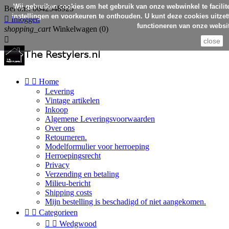
Wij gebruiken cookies om het gebruik van onze webwinkel te facilit
Bel ons:
0642548925
instellingen en voorkeuren te onthouden. U kunt deze cookies uitzett

Inloggen
functioneren van onze websit
shopping_cart
Winkelwagen
(0)

close


Home
Levering
Vintage artikelen
Inkoop
Algemene Leveringsvoorwaarden
Over ons
Retourneren.
Modelformulier voor herroeping
Herroepingsrecht
Privacy
Verzending en betaling
Milieu-bericht
Shipping costs
Mijn bestelling is beschadigd of niet aangekomen.


Categorieen


Wedgwood