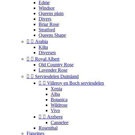
Edme
Windsor
Queens plain
Divers
Briar Rose
Stratford
Queens Shape


Arabia
Kilta
Diversen


Royal Albert
Old Country Rose
Lavender Rose


Serviesdelen Duitsland


Villeroy en Boch serviesdelen
Xenia
Alba
Botanica
Wildrose
Vivo


Arzberg
Cannelee
Rosenthal
Figurines