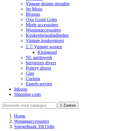
Vintage design sieraden
Jet Mous
Blomus
Oxo Good Grips
Mode accessoires
Woningaccessoires
Keukenbenodigdheden
Vintage keukengerei


Vintage wonen
Kleingoed
NL aardewerk
Serviezen divers
Pottery divers
Glas
Curiosa
Engels servies
Inkoop
Shipping costs

Zoeken
Home
Woningaccessoires
Spiegelhaak Till Odin